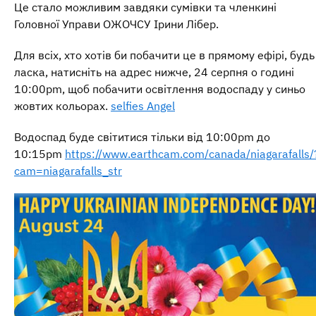
Це стало можливим завдяки сумівки та членкині
Головної Управи ОЖОЧСУ Ірини Лібер.
Для всіх, хто хотів би побачити це в прямому ефірі, будь
ласка, натисніть на адрес нижче, 24 серпня о годині
10:00pm, щоб побачити освітлення водоспаду у синьо
жовтих кольорах.
selfies Angel
Водоспад буде світитися тільки від 10:00pm до
10:15pm
https://www.earthcam.com/canada/niagarafalls/
cam=niagarafalls_str