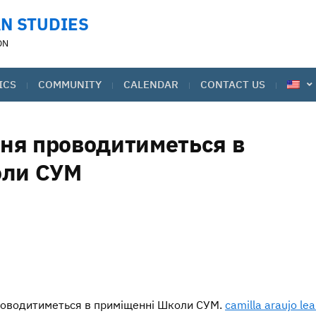
N STUDIES
ON
ICS
COMMUNITY
CALENDAR
CONTACT US
ння проводитиметься в
оли СУМ
 проводитиметься в приміщенні Школи СУМ.
camilla araujo le